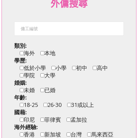
外傭搜尋
類別:
海外
本地
學歷:
低於小學
小學
初中
高中
學院
大學
婚姻:
未婚
已婚
年齡:
18-25
26-30
31或以上
國藉:
印尼
菲律賓
孟加拉
海外經驗:
香港
新加坡
台灣
馬來西亞